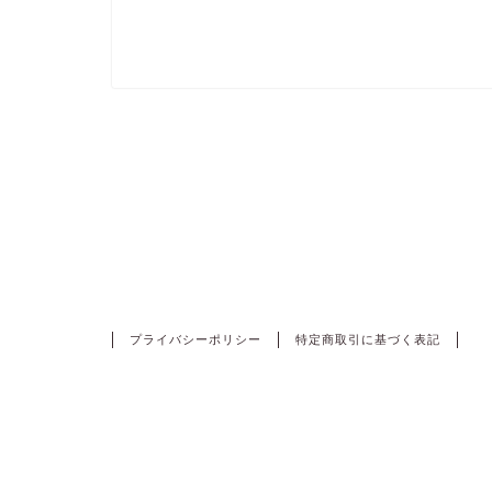
HOME
保護中: 超カウンセリング入門 お試し会 ＆ 話
プライバシーポリシー
特定商取引に基づく表記